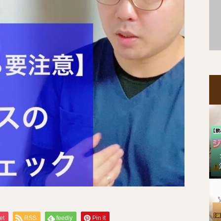
et
RSS
feedly
Pin it