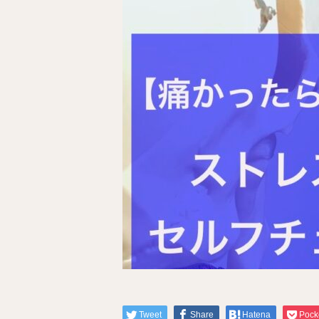
Tweet
Share
Hatena
Pock