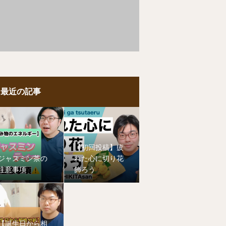
最近の記事
【初回投稿】疲
ジャスミン茶の
れた心に切り花
注意事項
飾ろう
【誕生日から相